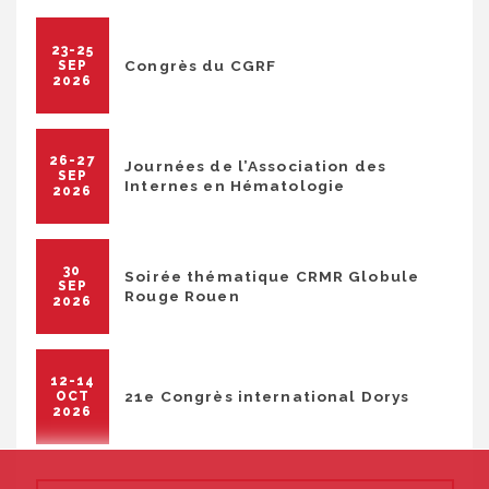
23-25
Congrès du CGRF
SEP
2026
26-27
Journées de l’Association des
SEP
Internes en Hématologie
2026
30
Soirée thématique CRMR Globule
SEP
Rouge Rouen
2026
12-14
21e Congrès international Dorys
OCT
2026