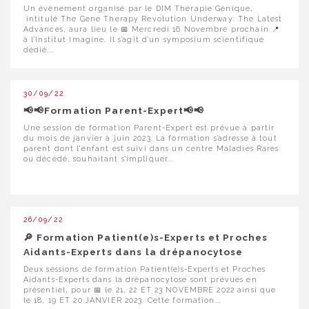
Un évènement organisé par le DIM Thérapie Génique,
intitulé The Gene Therapy Revolution Underway: The Latest
Advances, aura lieu le 📅 Mercredi 16 Novembre prochain 📍
à l’Institut Imagine. Il s’agit d’un symposium scientifique
dédié...
30/09/22
📢📢Formation Parent-Expert📢📢
Une session de formation Parent-Expert est prévue à partir
du mois de janvier à juin 2023. La formation s’adresse à tout
parent dont l'enfant est suivi dans un centre Maladies Rares
ou décédé, souhaitant s'impliquer...
26/09/22
🔎 Formation Patient(e)s-Experts et Proches
Aidants-Experts dans la drépanocytose
Deux sessions de formation Patient(e)s-Experts et Proches
Aidants-Experts dans la drépanocytose sont prévues en
présentiel, pour 📅 le 21, 22 ET 23 NOVEMBRE 2022 ainsi que
le 18, 19 ET 20 JANVIER 2023. Cette formation...