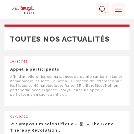
Skip
Panneau de gestion des cookies
to
Rechercher :
content
RECHERCHER
TOUTES NOS ACTUALITÉS
10/10/22
Appel à participants
Afin d'améliorer les connaissances de pointe sur les maladies
hématologiques rares, le Réseau Européen de Référence sur
les Maladies Hématologiques Rares (ERN-EuroBloodNet) en
partenariat avec l'Agence Ecorys, lance un appel à
participants en s’adressant au...
04/10/22
📌 Symposium scientifique – 🧬 » The Gene
Therapy Revolution...