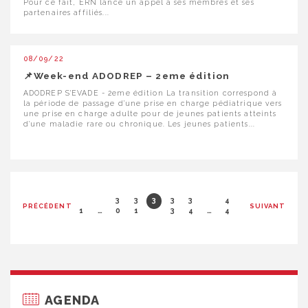
Pour ce fait, ERN lance un appel à ses membres et ses
partenaires affiliés...
08/09/22
📌Week-end ADODREP – 2eme édition
ADODREP S'EVADE - 2eme édition La transition correspond à
la période de passage d’une prise en charge pédiatrique vers
une prise en charge adulte pour de jeunes patients atteints
d’une maladie rare ou chronique. Les jeunes patients...
PAGINATION
3
3
3
3
3
4
PRÉCÉDENT
SUIVANT
DES
1
…
0
1
2
3
4
…
4
PUBLICATIONS
AGENDA