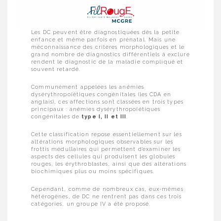
Les DC peuvent être diagnostiquées dès la petite
enfance et même parfois en prénatal. Mais une
méconnaissance des critères morphologiques et le
grand nombre de diagnostics différentiels à exclure
rendent le diagnostic de la maladie compliqué et
souvent retardé.
Communément appelées les anémies
dysérythropoïétiques congénitales (les CDA en
anglais), ces affections sont classées en trois types
principaux : anémies dysérythropoïétiques
congénitales de
type I, II et III
.
Cette classification repose essentiellement sur les
altérations morphologiques observables sur les
frottis médullaires qui permettent d’examiner les
aspects des cellules qui produisent les globules
rouges, les érythroblastes, ainsi que des altérations
biochimiques plus ou moins spécifiques.
Cependant, comme de nombreux cas, eux-mêmes
hétérogènes, de DC ne rentrent pas dans ces trois
catégories, un groupe IV a été proposé.