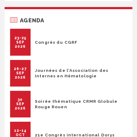
AGENDA
23-25
Congrès du CGRF
SEP
2026
26-27
Journées de l’Association des
SEP
Internes en Hématologie
2026
30
Soirée thématique CRMR Globule
SEP
Rouge Rouen
2026
12-14
21e Congrès international Dorys
OCT