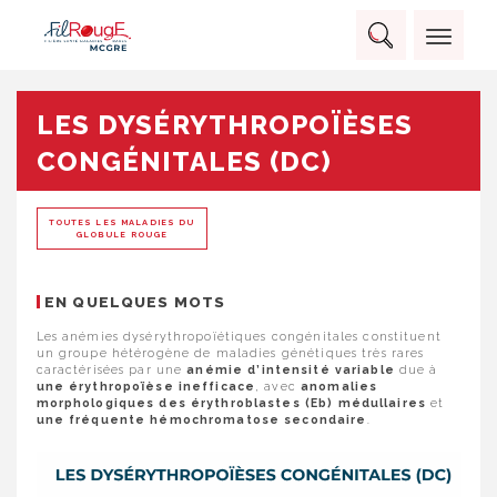
Skip
Panneau de gestion des cookies
to
Rechercher :
content
RECHERCHER
LES DYSÉRYTHROPOÏÈSES
CONGÉNITALES (DC)
TOUTES LES MALADIES DU
GLOBULE ROUGE
EN QUELQUES MOTS
Les anémies dysérythropoïétiques congénitales constituent
un groupe hétérogène de maladies génétiques très rares
caractérisées par une
anémie d’intensité variable
due à
une érythropoïèse inefficace
, avec
anomalies
morphologiques des érythroblastes (Eb) médullaires
et
une fréquente hémochromatose secondaire
.