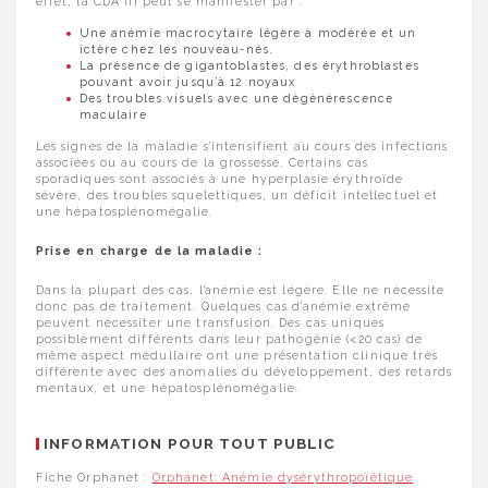
effet, la CDA III peut se manifester par :
Une anémie macrocytaire légère à modérée et un
ictère chez les nouveau-nés.
La présence de gigantoblastes, des érythroblastes
pouvant avoir jusqu’à 12 noyaux
Des troubles visuels avec une dégénérescence
maculaire
Les signes de la maladie s’intensifient au cours des infections
associées ou au cours de la grossesse. Certains cas
sporadiques sont associés à une hyperplasie érythroïde
sévère, des troubles squelettiques, un déficit intellectuel et
une hépatosplénomégalie.
Prise en charge de la maladie :
Dans la plupart des cas, l’anémie est légère. Elle ne nécessite
donc pas de traitement. Quelques cas d’anémie extrême
peuvent nécessiter une transfusion. Des cas uniques
possiblement différents dans leur pathogénie (<20 cas) de
même aspect médullaire ont une présentation clinique très
différente avec des anomalies du développement, des retards
mentaux, et une hépatosplénomégalie.
INFORMATION POUR TOUT PUBLIC
Fiche Orphanet :
Orphanet: Anémie dysérythropoïétique