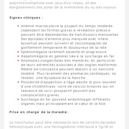
polychromatophiles avec plus d’un noyau, et des
élargissements des pores de la membrane du ou des noyaux.
Signes cliniques :
Anémie macrocytaire la plupart du temps modérée,
cependant les formes graves à révélation précoce
peuvent être dépendantes de transfusions mensuelles.
Des épisodes d’anémie plus marquée avec ictère
accentué peuvent survenir et s’accompagner de
gonflement temporaire et douloureux de la rate.
Splénomégalie rarement absente et progressive.
Hépatomégalie en général liée à la surcharge en fer
Anomalies congénitales des membres, en particulier
de leurs extrémités associées à des ongles malformés.
Retard de croissance pouvant aboutir à un nanisme
modéré. Plus rarement des anomalies cardiaques, ou
rénales, une dysplasie de la hanche.
Possibilité d’apparition à l’âge adulte le plus souvent
d’une cholélithiase, voire de calculs biliaires qui en
l’absence de suivi prospectif peuvent des
complications graves
Surcharge en fer pouvant endommager différents
organes mais principalement le cœur et le foie.
Prise en charge de la maladie:
La transfusion peut être nécessaire lors de certains épisodes
hémolytiques avec une hémoglobine inférieure à 7g/dl et