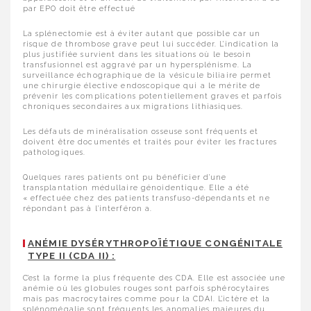
par EPO doit être effectué
La splénectomie est à éviter autant que possible car un
risque de thrombose grave peut lui succéder. L’indication la
plus justifiée survient dans les situations où le besoin
transfusionnel est aggravé par un hypersplénisme. La
surveillance échographique de la vésicule biliaire permet
une chirurgie élective endoscopique qui a le mérite de
prévenir les complications potentiellement graves et parfois
chroniques secondaires aux migrations lithiasiques.
Les défauts de minéralisation osseuse sont fréquents et
doivent être documentés et traités pour éviter les fractures
pathologiques.
Quelques rares patients ont pu bénéficier d’une
transplantation médullaire génoidentique. Elle a été
« effectuée chez des patients transfuso-dépendants et ne
répondant pas à l’interféron a.
ANÉMIE DYSÉRYTHROPOÏÉTIQUE CONGÉNITALE
TYPE II (CDA II) :
C’est la forme la plus fréquente des CDA. Elle est associée une
anémie où les globules rouges sont parfois sphérocytaires
mais pas macrocytaires comme pour la CDAI. L’ictère et la
splénomégalie sont fréquents les anomalies majeures du