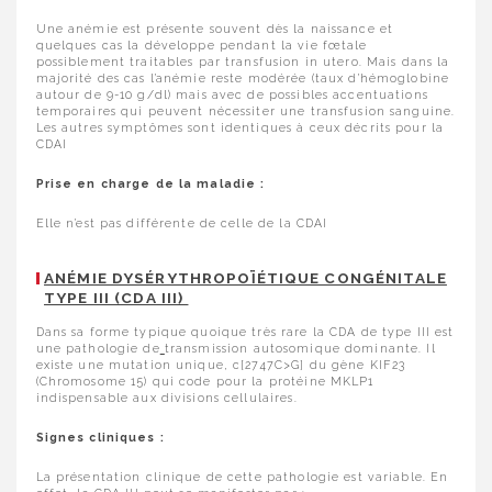
Une anémie est présente souvent dès la naissance et
quelques cas la développe pendant la vie fœtale
possiblement traitables par transfusion in utero. Mais dans la
majorité des cas l’anémie reste modérée (taux d’hémoglobine
autour de 9-10 g/dl) mais avec de possibles accentuations
temporaires qui peuvent nécessiter une transfusion sanguine.
Les autres symptômes sont identiques à ceux décrits pour la
CDAI
Prise en charge de la maladie :
Elle n’est pas différente de celle de la CDAI
ANÉMIE DYSÉRYTHROPOÏÉTIQUE CONGÉNITALE
TYPE III (CDA III)
Dans sa forme typique quoique très rare la CDA de type III est
une pathologie de
transmission autosomique dominante. Il
existe une mutation unique, c[2747C>G] du gène KIF23
(Chromosome 15) qui code pour la protéine MKLP1
indispensable aux divisions cellulaires.
Signes cliniques :
La présentation clinique de cette pathologie est variable. En