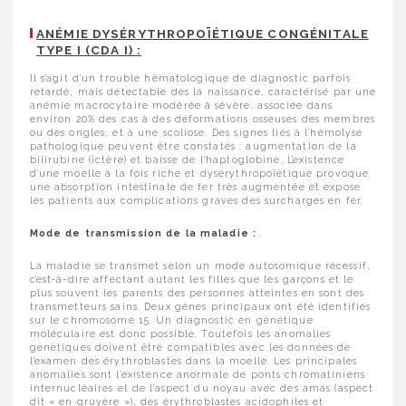
ANÉMIE DYSÉRYTHROPOÏÉTIQUE CONGÉNITALE
TYPE I (CDA I) :
Il s’agit d’un trouble hématologique de diagnostic parfois
retardé, mais détectable dès la naissance, caractérisé par une
anémie macrocytaire modérée à sévère, associée dans
environ 20% des cas à des déformations osseuses des membres
ou des ongles, et à une scoliose. Des signes liés à l’hémolyse
pathologique peuvent être constatés : augmentation de la
bilirubine (ictère) et baisse de l’haptoglobine. L’existence
d’une moelle à la fois riche et dysérythropoïétique provoque
une absorption intestinale de fer très augmentée et expose
les patients aux complications graves des surcharges en fer.
Mode de transmission de la maladie :
La maladie se transmet selon un mode autosomique récessif,
c’est-à-dire affectant autant les filles que les garçons et le
plus souvent les parents des personnes atteintes en sont des
transmetteurs sains. Deux gènes principaux ont été identifiés
sur le chromosome 15. Un diagnostic en génétique
moléculaire est donc possible. Toutefois les anomalies
génétiques doivent être compatibles avec les données de
l’examen des érythroblastes dans la moelle. Les principales
anomalies sont l’existence anormale de ponts chromatiniens
internucléaires et de l’aspect du noyau avec des amas (aspect
dit « en gruyère »), des érythroblastes acidophiles et