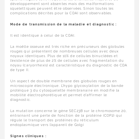
développement sont absentes mais des malformations
squelettiques peuvent être observées. Sinon toutes les
complications décrites pour la CDAI sont observables.
Mode de transmission de la maladie et diagnostic :
Il est identique à celui de la CDAI.
La moëlle osseuse est très riche en précurseurs des globules
rouges qui présentent de nombreuses cellules avec deux
noyaux identiques. Plus de 10% de cellules binucléées et
l’existence de plus de 2% de cellules avec fragmentation du
noyau (caryorrhexis) est caractéristique du diagnostic de CDA
de type II.
Un aspect de double membrane des globules rouges en
microscopie électronique. L’hypo glycosylation de la bande
protéique 3 du cytosquelette membranaire en modifie la
mobilité électrophorétique et permet d’affirmer le
diagnostic.
La mutation concerne le gène SEC23B sur le chromosome 20,
entrainant une perte de fonction de la protéine (COP2) qui
régule le transport des protéines du réticulum
endoplasmique vers l’appareil de Golgi
Signes cliniques :