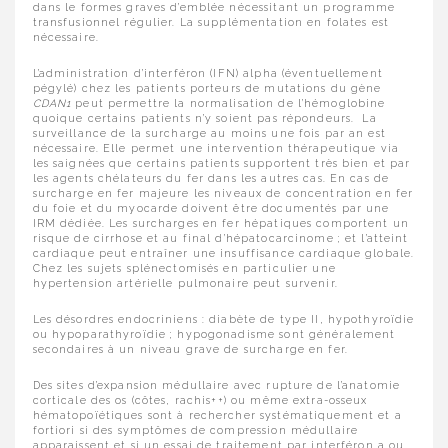
dans le formes graves d’emblée nécessitant un programme
transfusionnel régulier. La supplémentation en folates est
nécessaire.
L’administration d’interféron (IFN) alpha (éventuellement
pégylé) chez les patients porteurs de mutations du gène
CDAN1
peut permettre la normalisation de l’hémoglobine
quoique certains patients n’y soient pas répondeurs. La
surveillance de la surcharge au moins une fois par an est
nécessaire. Elle permet une intervention thérapeutique via
les saignées que certains patients supportent très bien et par
les agents chélateurs du fer dans les autres cas. En cas de
surcharge en fer majeure les niveaux de concentration en fer
du foie et du myocarde doivent être documentés par une
IRM dédiée. Les surcharges en fer hépatiques comportent un
risque de cirrhose et au final d’hépatocarcinome ; et l’atteint
cardiaque peut entraîner une insuffisance cardiaque globale.
Chez les sujets splénectomisés en particulier une
hypertension artérielle pulmonaire peut survenir.
Les désordres endocriniens : diabète de type II, hypothyroïdie
ou hypoparathyroïdie ; hypogonadisme sont généralement
secondaires à un niveau grave de surcharge en fer.
Des sites d’expansion médullaire avec rupture de l’anatomie
corticale des os (côtes, rachis++) ou même extra-osseux
hématopoïétiques sont à rechercher systématiquement et a
fortiori si des symptômes de compression médullaire
apparaissent et si un essai de traitement par interféron a ou