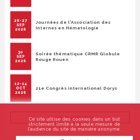
26-27
Journées de l’Association des
SEP
Internes en Hématologie
2026
30
Soirée thématique CRMR Globule
SEP
Rouge Rouen
2026
12-14
21e Congrès international Dorys
OCT
2026
TOUS LES ÉVÉNEMENTS
Ce site utilise des cookies dans un but
strictement limité à la seule mesure de
l’audience du site de manière anonyme.