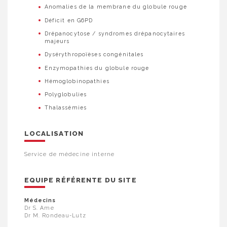
Anomalies de la membrane du globule rouge
Déficit en G6PD
Drépanocytose / syndromes drépanocytaires
majeurs
Dysérythropoïèses congénitales
Enzymopathies du globule rouge
Hémoglobinopathies
Polyglobulies
Thalassémies
LOCALISATION
Service de médecine interne
EQUIPE RÉFÉRENTE DU SITE
Médecins
Dr S. Ame
Dr M. Rondeau-Lutz