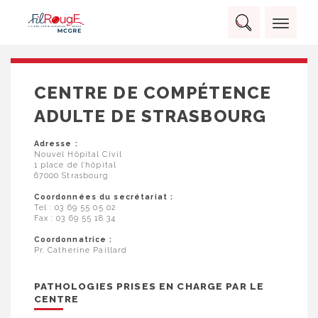
Skip
Panneau de gestion des cookies
to
Rechercher :
content
RECHERCHER
CENTRE DE COMPÉTENCE
ADULTE DE STRASBOURG
Adresse :
Nouvel Hôpital Civil
1 place de l’hôpital
67000 Strasbourg
Coordonnées du secrétariat :
Tel : 03 69 55 05 02
Fax : 03 69 55 18 34
Coordonnatrice :
Pr. Catherine Paillard
PATHOLOGIES PRISES EN CHARGE PAR LE
CENTRE