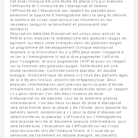
Cet essai clinique est une étude de phase 2/3 qui évaluera
l'efficacité et l'innocuité de l'étavopivat et testera
l'efficacité de l'étavopivat par rapport au placebo pour
améliorer la quantité d'hémoglobine dans le sang et réduire
le nombre de crises vaso-occlusives (moments où les
vaisseaux sanguins se bouchent et provoquent des
douleurs).
Description détaillée Etavopivat est conçu pour activer la
PKR et ainsi moduler le métabolisme des globules rouges en
agissant sur deux voies critiques dans les globules rouges.
Le programme de développement clinique etavopivat
étudiera si la diminution du 2,3-DPG peut aider l'oxygène à
se lier à l'hémoglobine (c'est-à-dire augmenter l'affinité
pour l'oxygène), et ainsi augmenter l'ATP et avoir un impact
sur la fonction des globules rouges. Cette étude est une
étude randomisée, contrôlée contre placebo, en double
aveugle, multicentrique de phase 2/3 chez des patients âgés
de 12 à 65 ans (inclus), atteints de drépanocytose. Deux
analyses intermédiaires sont prévues dans ce plan d'étude.
Initialement, les patients seront randomisés selon un rapport
1:1:1 pour recevoir l'un des deux niveaux de dose
d'étavopivat ou de placebo. Lors de la première analyse
intermédiaire, l'un des deux niveaux de dose d'étavopivat
sera sélectionné pour la phase 3 de l'étude, dans laquelle les
patients seront randomisés à 1:1 pour la dose d'étavopivat
sélectionnée ou le placebo. L'efficacité sur l'hémoglobine
sera évaluée lors de la deuxième analyse intermédiaire, puis
sera testée avec l'évaluation de l'efficacité sur les crises
vaso-occlusives lors de l'analyse finale. À l'issue de 52
semaines de traitement en double aveugle, les patients