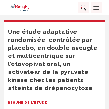
Skip
Panneau de gestion des cookies
to
Rechercher :
content
RECHERCHER
Une étude adaptative,
randomisée, contrôlée par
placebo, en double aveugle
et multicentrique sur
l’étavopivat oral, un
activateur de la pyruvate
kinase chez les patients
atteints de drépanocytose
RÉSUMÉ DE L'ÉTUDE