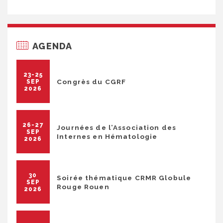
AGENDA
23-25
Congrès du CGRF
SEP
2026
26-27
Journées de l’Association des
SEP
Internes en Hématologie
2026
30
Soirée thématique CRMR Globule
SEP
Rouge Rouen
2026