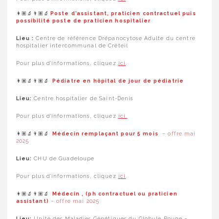
👩🏽‍🔬👨🏽‍🔬
Poste d’assistant, praticien contractuel puis
possibilité poste de praticien hospitalier
Lieu :
Centre de référence Drépanocytose Adulte du centre
hospitalier intercommunal de Créteil
Pour plus d’informations, cliquez
ici
.
👩🏽‍🔬👨🏽‍🔬
Pédiatre en hôpital de jour de pédiatrie
Lieu:
Centre hospitalier de Saint-Denis
Pour plus d’informations, cliquez
ici.
👩🏽‍🔬👨🏽‍🔬
Médecin remplaçant pour 5 mois
– offre mai
2025
Lieu:
CHU de Guadeloupe
Pour plus d’informations, cliquez
ici
.
👩🏽‍🔬👨🏽‍🔬
Médecin , (ph contractuel ou praticien
assistant)
– offre mai 2025
Lieu:
Unité des Maladies Génétiques du Globule Rouge –