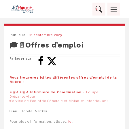
Skip
Panneau de gestion des cookies
to
Rechercher :
content
RECHERCHER
Publie le :
08 septembre 2025
🎓📄Offres d’emploi
Partager sur :
Vous trouverez ici les différentes offres d’emploi de la
filière :
👩🏽‍🔬👨🏽‍🔬
Infirmière de Coordination
– Equipe
Drépanocytose
(Service de Pédiatrie Générale et Maladies Infectieuses)
Lieu
: Hôpital Necker
Pour plus d’information, cliquez
ici
.