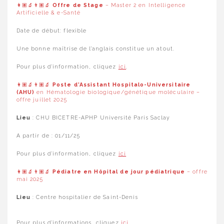
👩🏽‍🔬👨🏽‍🔬
Offre de Stage
– Master 2 en Intelligence
Artificielle & e-Santé
Date de début: flexible
Une bonne maîtrise de l’anglais constitue un atout.
Pour plus d’information, cliquez
ici
.
👩🏽‍🔬👨🏽‍🔬
Poste d’Assistant Hospitalo-Universitaire
(AHU)
en Hématologie biologique/génétique moléculaire –
offre juillet 2025
Lieu
: CHU BICETRE-APHP Université Paris Saclay
A partir de : 01/11/25
Pour plus d’information, cliquez
ici
👩🏽‍🔬👨🏽‍🔬
Pédiatre en Hôpital de jour pédiatrique
– offre
mai 2025
Lieu
: Centre hospitalier de Saint-Denis
Pour plus d’informations, cliquez
ici