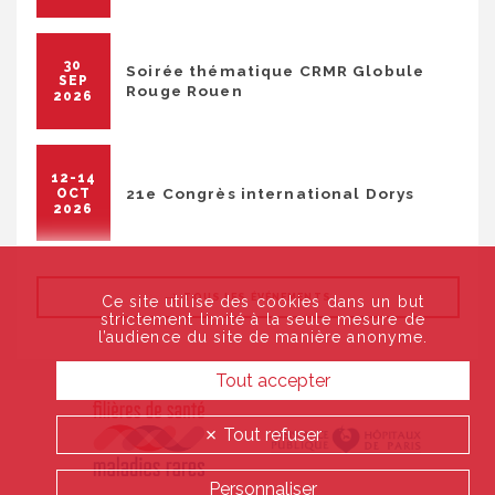
30
Soirée thématique CRMR Globule
SEP
Rouge Rouen
2026
12-14
21e Congrès international Dorys
OCT
2026
TOUS LES ÉVÉNEMENTS
Ce site utilise des cookies dans un but
strictement limité à la seule mesure de
l’audience du site de manière anonyme.
Tout accepter
Tout refuser
Personnaliser