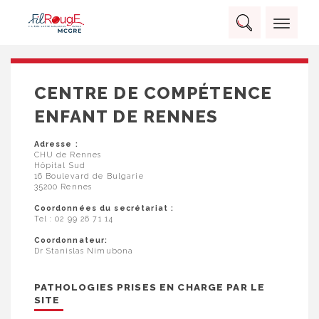
Skip
Panneau de gestion des cookies
to
Rechercher :
content
RECHERCHER
CENTRE DE COMPÉTENCE
ENFANT DE RENNES
Adresse :
CHU de Rennes
Hôpital Sud
16 Boulevard de Bulgarie
35200 Rennes
Coordonnées du secrétariat :
Tel : 02 99 26 71 14
Coordonnateur:
Dr Stanislas Nimubona
PATHOLOGIES PRISES EN CHARGE PAR LE
SITE