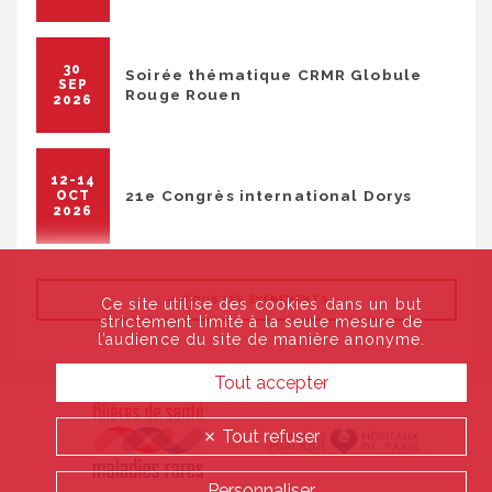
30
Soirée thématique CRMR Globule
SEP
Rouge Rouen
2026
12-14
21e Congrès international Dorys
OCT
2026
TOUS LES ÉVÉNEMENTS
Ce site utilise des cookies dans un but
strictement limité à la seule mesure de
l’audience du site de manière anonyme.
Tout accepter
Tout refuser
Personnaliser