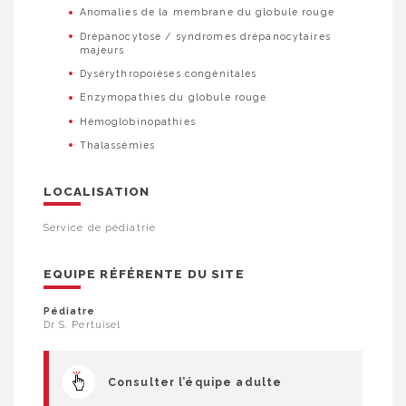
Anomalies de la membrane du globule rouge
Drépanocytose / syndromes drépanocytaires
majeurs
Dysérythropoièses congénitales
Enzymopathies du globule rouge
Hémoglobinopathies
Thalassémies
LOCALISATION
Service de pédiatrie
EQUIPE RÉFÉRENTE DU SITE
Pédiatre
Dr S. Pertuisel
Consulter l’équipe adulte