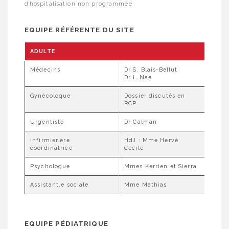
d’hospitalisation non programmée
EQUIPE RÉFÉRENTE DU SITE
ADULTE
Médecins
Dr S. Blais-Bellut
Dr I. Naé
Gynécoloque
Dossier discutés en
RCP
Urgentiste
Dr Calman
Infirmier.ère
HdJ : Mme Hervé
coordinatrice
Cécile
Psychologue
Mmes Kerrien et Sierra
Assistant.e sociale
Mme Mathias
EQUIPE PÉDIATRIQUE