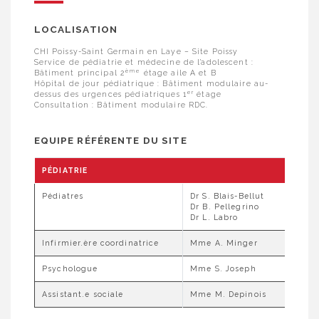
LOCALISATION
CHI Poissy-Saint Germain en Laye – Site Poissy
Service de pédiatrie et médecine de l’adolescent :
ème
Bâtiment principal 2
étage aile A et B
Hôpital de jour pédiatrique : Bâtiment modulaire au-
er
dessus des urgences pédiatriques 1
étage
Consultation : Bâtiment modulaire RDC.
EQUIPE RÉFÉRENTE DU SITE
PÉDIATRIE
Pédiatres
Dr S. Blais-Bellut
Dr B. Pellegrino
Dr L. Labro
Infirmier.ère coordinatrice
Mme A. Minger
Psychologue
Mme S. Joseph
Assistant.e sociale
Mme M. Depinois