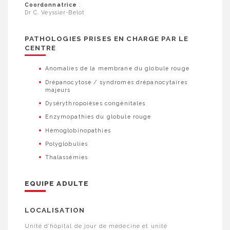
Coordonnatrice
:
Dr C. Veyssier-Belot
PATHOLOGIES PRISES EN CHARGE PAR LE
CENTRE
Anomalies de la membrane du globule rouge
Drépanocytose / syndromes drépanocytaires
majeurs
Dysérythropoièses congénitales
Enzymopathies du globule rouge
Hémoglobinopathies
Polyglobulies
Thalassémies
EQUIPE ADULTE
LOCALISATION
Unité d’hôpital de jour de médecine et unité