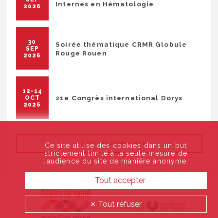
Internes en Hématologie
2026
30
Soirée thématique CRMR Globule
SEP
Rouge Rouen
2026
12-14
21e Congrès international Dorys
OCT
2026
TOUS LES ÉVÉNEMENTS
Ce site utilise des cookies dans un but
strictement limité à la seule mesure de
l’audience du site de manière anonyme.
Tout accepter
Tout refuser