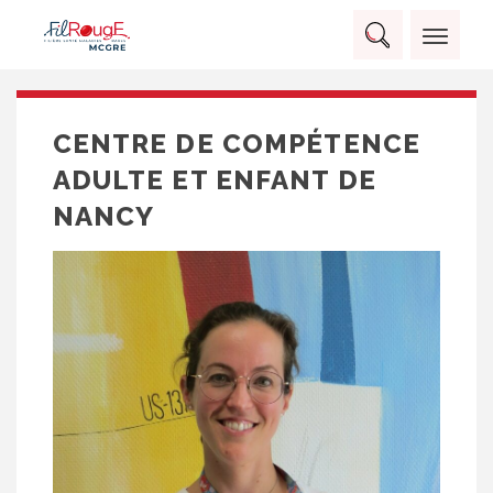
Skip
Panneau de gestion des cookies
to
Rechercher :
content
RECHERCHER
CENTRE DE COMPÉTENCE
ADULTE ET ENFANT DE
NANCY