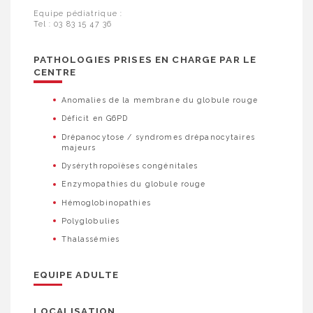
Equipe pédiatrique :
Tel : 03 83 15 47 36
PATHOLOGIES PRISES EN CHARGE PAR LE
CENTRE
Anomalies de la membrane du globule rouge
Déficit en G6PD
Drépanocytose / syndromes drépanocytaires
majeurs
Dysérythropoïèses congénitales
Enzymopathies du globule rouge
Hémoglobinopathies
Polyglobulies
Thalassémies
EQUIPE ADULTE
LOCALISATION