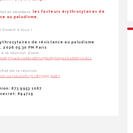
uffet et abordera
les facteurs érythrocytaires de
nce au paludisme.
r Ouvert à tous !
érythrocytaires de résistance au paludisme
l. 2026 05:30 PM Paris
r à la réunion Zoom
31067?pwd=iaAbisBHU5N1Yghh92cXs6l6hrr1Al.1
chat de la réunion
oom.us/launch/jc/87399531067
nion: 873 9953 1067
secret: 894719