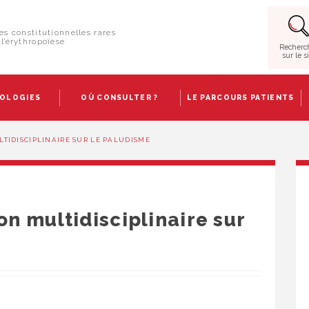
es constitutionnelles rares
l’érythropoïèse
Recherc
sur le s
HOLOGIES
OÙ CONSULTER ?
LE PARCOURS PATIENTS
LTIDISCIPLINAIRE SUR LE PALUDISME
on multidisciplinaire sur