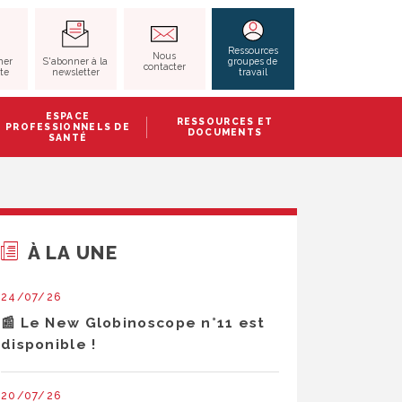
RECHERCHER
Ressources
Nous
S'abonner à la
her
groupes de
contacter
newsletter
ite
travail
ESPACE
RESSOURCES ET
PROFESSIONNELS DE
DOCUMENTS
SANTÉ
À LA UNE
24/07/26
📰 Le New Globinoscope n°11 est
disponible !
20/07/26