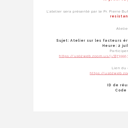
L’atelier sera présenté par le Pr. Pierre B
resista
Atelie
Sujet: Atelier sur les facteurs 
Heure: 2 jui
Participe
https://us02web.zoom.us/j/873995
Lien du 
https://us02web.z
ID de réu
Code 