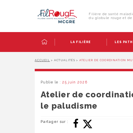
Skip
Panneau de gestion des cookies
to
Rechercher :
content
Filière de santé maladi
du globule rouge et de 
LA FILIÈRE
LES PAT
ACCUEIL
>
ACTUALITÉS
>
ATELIER DE COORDINATION MU
Publie le :
25 juin 2026
Atelier de coordinati
le paludisme
Partager sur :