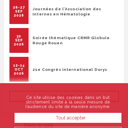
26-27
Journées de l’Association des
SEP
Internes en Hématologie
2026
30
Soirée thématique CRMR Globule
SEP
Rouge Rouen
2026
12-14
21e Congrès international Dorys
OCT
2026
TOUS LES ÉVÉNEMENTS
Ce site utilise des cookies dans un but
strictement limité à la seule mesure de
l’audience du site de manière anonyme.
Tout accepter