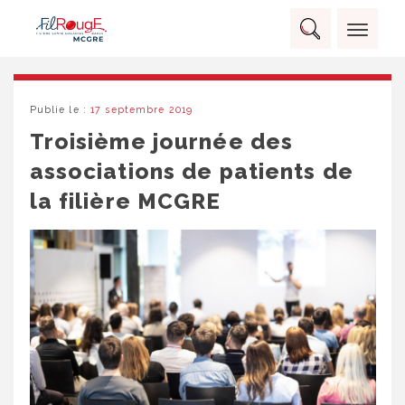
Skip
Panneau de gestion des cookies
to
Rechercher :
content
RECHERCHER
Publie le :
17 septembre 2019
Troisième journée des
associations de patients de
la filière MCGRE