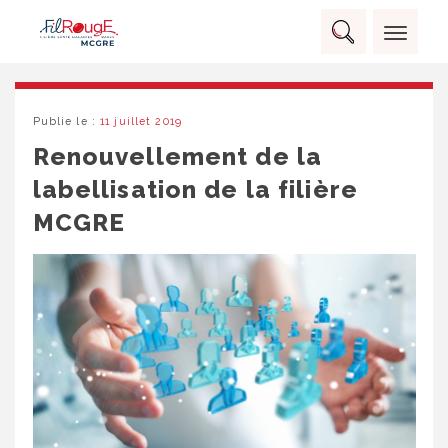
Skip
Panneau de gestion des cookies
to
Rechercher :
content
RECHERCHER
Publie le :
11 juillet 2019
Renouvellement de la
labellisation de la filière
MCGRE