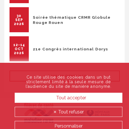
30
Soirée thématique CRMR Globule
SEP
Rouge Rouen
2026
12-14
21e Congrès international Dorys
OCT
2026
TOUS LES ÉVÉNEMENTS
Ce site utilise des cookies dans un but
strictement limité à la seule mesure de
l’audience du site de manière anonyme.
Tout accepter
Tout refuser
Personnaliser