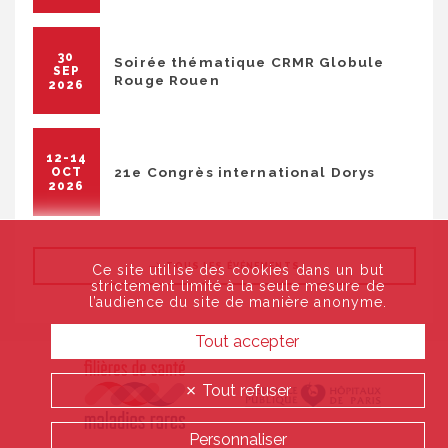
30
Soirée thématique CRMR Globule
SEP
Rouge Rouen
2026
12-14
21e Congrès international Dorys
OCT
2026
TOUS LES ÉVÉNEMENTS
Ce site utilise des cookies dans un but
strictement limité à la seule mesure de
l’audience du site de manière anonyme.
Tout accepter
Tout refuser
Personnaliser