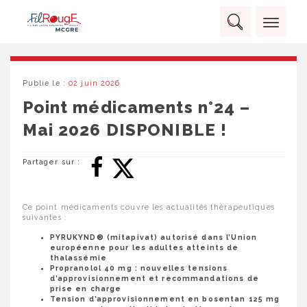
Skip
Panneau de gestion des cookies
to
Rechercher :
content
RECHERCHER
Publie le :
02 juin 2026
Point médicaments n°24 –
Mai 2026 DISPONIBLE !
Partager sur :
Ce point médicaments couvre les actualités thérapeutiques
suivantes :
PYRUKYND® (mitapivat) autorisé dans l’Union
européenne pour les adultes atteints de
thalassémie
Propranolol 40 mg : nouvelles tensions
d’approvisionnement et recommandations de
prise en charge
Tension d’approvisionnement en bosentan 125 mg