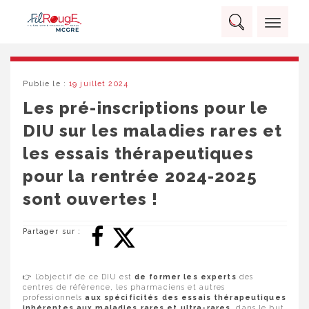
Skip
Panneau de gestion des cookies
to
Rechercher :
content
RECHERCHER
Publie le :
19 juillet 2024
Les pré-inscriptions pour le
DIU sur les maladies rares et
les essais thérapeutiques
pour la rentrée 2024-2025
sont ouvertes !
Partager sur :
👉 L’objectif de ce DIU est
de former les experts
des
centres de référence, les pharmaciens et autres
professionnels
aux spécificités des essais thérapeutiques
inhérentes aux maladies rares et ultra-rares
, dans le but