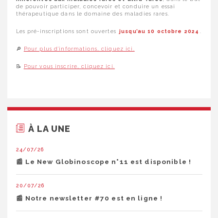
de pouvoir participer, concevoir et conduire un essai
thérapeutique dans le domaine des maladies rares.
Les pré-inscriptions sont ouvertes
jusqu’au 10 octobre 2024
.
🔎
Pour plus d’informations, cliquez ici.
📝
Pour vous inscrire, cliquez ici.
À LA UNE
24/07/26
📰 Le New Globinoscope n°11 est disponible !
20/07/26
📰 Notre newsletter #70 est en ligne !