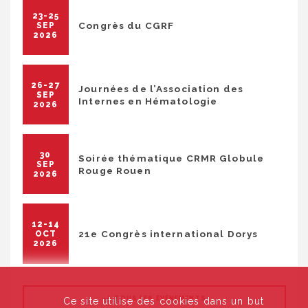
23-25
Congrès du CGRF
SEP
2026
26-27
Journées de l’Association des
SEP
Internes en Hématologie
2026
30
Soirée thématique CRMR Globule
SEP
Rouge Rouen
2026
12-14
21e Congrès international Dorys
OCT
2026
TOUS LES ÉVÉNEMENTS
Ce site utilise des cookies dans un but