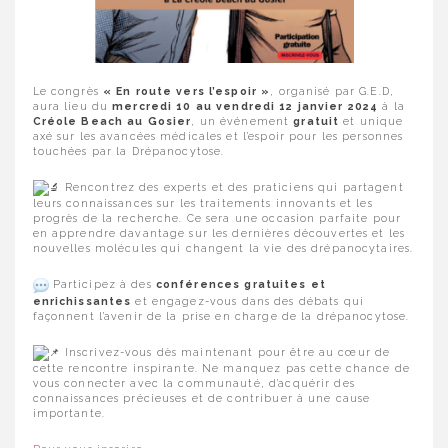
Le congrès
« En route vers l’espoir »
, organisé par G.E.D,
aura lieu du
mercredi 10 au vendredi 12 janvier 2024
à la
Créole Beach au Gosier
, un événement
gratuit
et unique
axé sur les avancées médicales et l’espoir pour les personnes
touchées par la Drépanocytose.
Rencontrez des experts et des praticiens qui partagent
leurs connaissances sur les traitements innovants et les
progrès de la recherche. Ce sera une occasion parfaite pour
en apprendre davantage sur les dernières découvertes et les
nouvelles molécules qui changent la vie des drépanocytaires.
Participez à des
conférences gratuites et
enrichissantes
et engagez-vous dans des débats qui
façonnent l’avenir de la prise en charge de la drépanocytose.
Inscrivez-vous dès maintenant pour être au cœur de
cette rencontre inspirante. Ne manquez pas cette chance de
vous connecter avec la communauté, d’acquérir des
connaissances précieuses et de contribuer à une cause
importante.