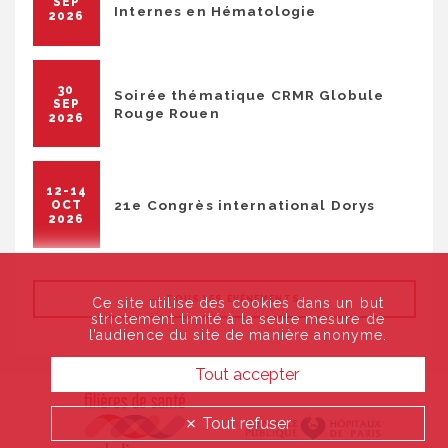
SEP
Internes en Hématologie
2026
30
Soirée thématique CRMR Globule
SEP
Rouge Rouen
2026
12-14
21e Congrès international Dorys
OCT
2026
TOUS LES ÉVÉNEMENTS
Ce site utilise des cookies dans un but
strictement limité à la seule mesure de
l’audience du site de manière anonyme.
Tout accepter
Tout refuser