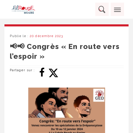
Skip
Panneau de gestion des cookies
to
Rechercher :
content
RECHERCHER
Publie le :
20 décembre 2023
📢📢 Congrès « En route vers
l’espoir »
Partager sur :