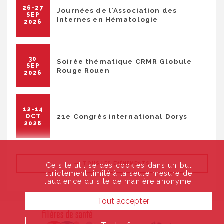
26-27
Journées de l’Association des
SEP
Internes en Hématologie
2026
30
Soirée thématique CRMR Globule
SEP
Rouge Rouen
2026
12-14
21e Congrès international Dorys
OCT
2026
TOUS LES ÉVÉNEMENTS
Ce site utilise des cookies dans un but
strictement limité à la seule mesure de
l’audience du site de manière anonyme.
Tout accepter