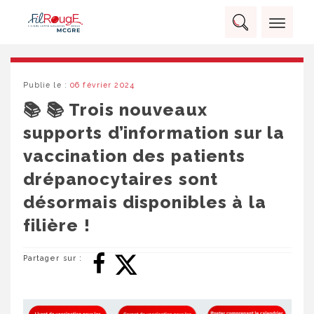
Skip
Panneau de gestion des cookies
to
Rechercher :
content
RECHERCHER
Publie le :
06 février 2024
📚 📚 Trois nouveaux
supports d’information sur la
vaccination des patients
drépanocytaires sont
désormais disponibles à la
filière !
Partager sur :