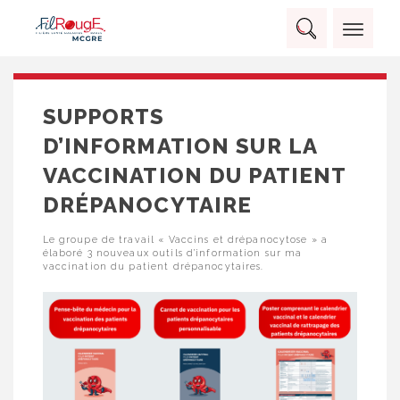
Skip
Panneau de gestion des cookies
to
Rechercher :
content
RECHERCHER
SUPPORTS
D’INFORMATION SUR LA
VACCINATION DU PATIENT
DRÉPANOCYTAIRE
Le groupe de travail « Vaccins et drépanocytose » a
élaboré 3 nouveaux outils d’information sur ma
vaccination du patient drépanocytaires.