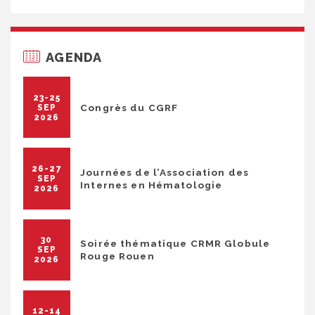
AGENDA
23-25
Congrès du CGRF
SEP
2026
26-27
Journées de l’Association des
SEP
Internes en Hématologie
2026
30
Soirée thématique CRMR Globule
SEP
Rouge Rouen
2026
12-14