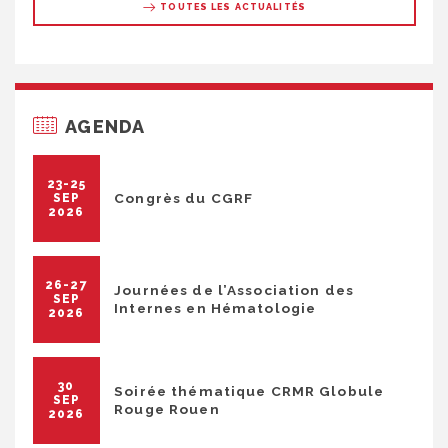
TOUTES LES ACTUALITÉS
AGENDA
23-25
Congrès du CGRF
SEP
2026
26-27
Journées de l’Association des
SEP
Internes en Hématologie
2026
30
Soirée thématique CRMR Globule
SEP
Rouge Rouen
2026