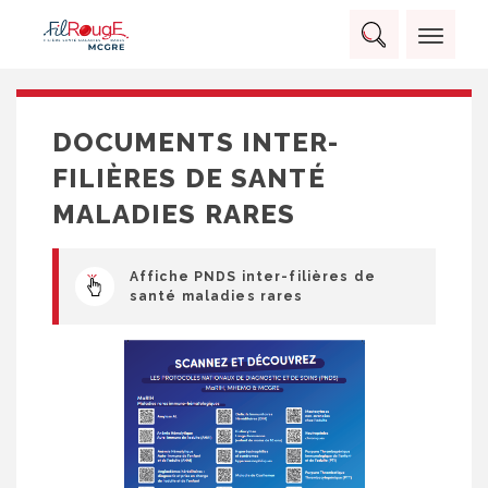
Skip
Panneau de gestion des cookies
to
Rechercher :
content
RECHERCHER
DOCUMENTS INTER-
FILIÈRES DE SANTÉ
MALADIES RARES
Affiche PNDS inter-filières de
santé maladies rares