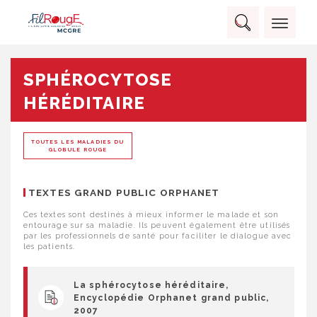
Skip
Panneau de gestion des cookies
to
Rechercher :
content
RECHERCHER
SPHÉROCYTOSE
HÉRÉDITAIRE
TOUTES LES MALADIES DU
GLOBULE ROUGE
TEXTES GRAND PUBLIC ORPHANET
Ces textes sont destinés à mieux informer le malade et son
entourage sur sa maladie. Ils peuvent également être utilisés
par les professionnels de santé pour faciliter le dialogue avec
les patients.
La sphérocytose héréditaire,
Encyclopédie Orphanet grand public,
2007