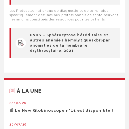
Les Protocoles nationaux de diagnostic et de soins, plus
spécifiquement destinés aux professionnels de santé peuvent
néanmoins constitués des ressources pour les patients.
PNDS – Sphérocytose héréditaire et
autres anémies hémolytiques<br>par
anomalies de la membrane
érythrocytaire, 2021
À LA UNE
24/07/26
📰 Le New Globinoscope n°11 est disponible !
20/07/26