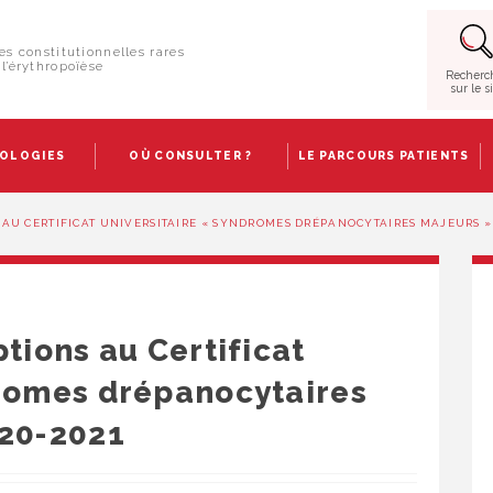
es constitutionnelles rares
l’érythropoïèse
Recherc
sur le s
HOLOGIES
OÙ CONSULTER ?
LE PARCOURS PATIENTS
AU CERTIFICAT UNIVERSITAIRE « SYNDROMES DRÉPANOCYTAIRES MAJEURS » 
tions au Certificat
dromes drépanocytaires
020-2021