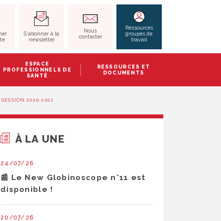
RECHERCHER
Ressources
Nous
S'abonner à la
her
groupes de
contacter
newsletter
ite
travail
ESPACE
RESSOURCES ET
PROFESSIONNELS DE
DOCUMENTS
SANTÉ
SESSION 2020-2021
À LA UNE
24/07/26
📰 Le New Globinoscope n°11 est
disponible !
20/07/26