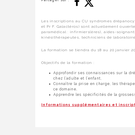
Partager sur :
Les inscriptions au CU syndromes drépanocyt
et Pr F. Galactéros) sont actuellement ouvert
paramédical : infirmiers(ères), aides-soigna
kinésithérapeutes, techniciens de laboratoire
La formation se tiendra du 18 au 20 janvier 2
Objectifs de la formation :
Approfondir ses connaissances sur la dr
chez l’adulte et l’enfant,
Connaître la prise en charge, les théra
ce domaine,
Apprendre les spécificités de la grosses
Informations supplémentaires et inscrip