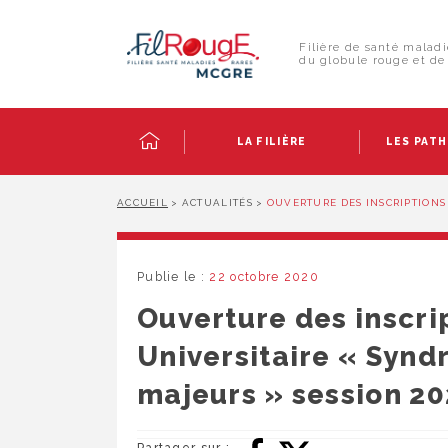
Skip
Panneau de gestion des cookies
to
Rechercher :
content
Filière de santé maladi
du globule rouge et de 
LA FILIÈRE
LES PAT
ACCUEIL
>
ACTUALITÉS
>
OUVERTURE DES INSCRIPTIONS 
Publie le :
22 octobre 2020
Ouverture des inscrip
Universitaire « Syn
majeurs » session 2