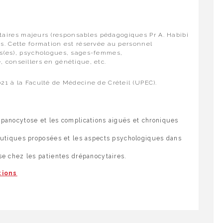
aires majeurs (responsables pédagogiques Pr A. Habibi
es. Cette formation est réservée au personnel
nts(es), psychologues, sages-femmes,
, conseillers en génétique, etc.
021 à la Faculté de Médecine de Créteil (UPEC).
épanocytose et les complications aiguës et chroniques
peutiques proposées et les aspects psychologiques dans
se chez les patientes drépanocytaires.
tions