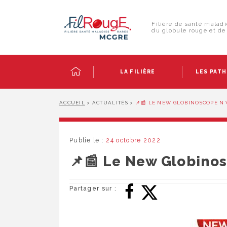
Skip
Panneau de gestion des cookies
to
Rechercher :
content
Filière de santé maladi
du globule rouge et de 
LA FILIÈRE
LES PAT
ACCUEIL
>
ACTUALITÉS
>
📌📰 LE NEW GLOBINOSCOPE N°6
Publie le :
24 octobre 2022
📌📰 Le New Globinosc
Partager sur :