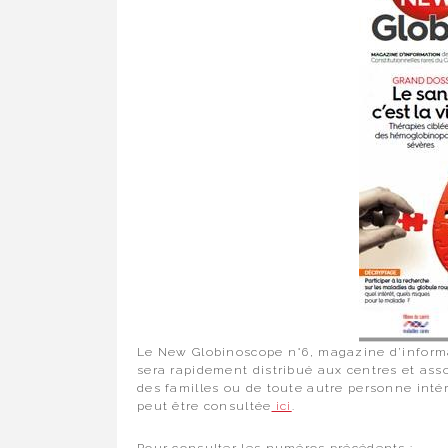
Le New Globinoscope n°6, magazine d’informat
sera rapidement distribué aux centres et assoc
des familles ou de toute autre personne inté
peut être consultée
ici
.
Pour consulter les numéros précédents :