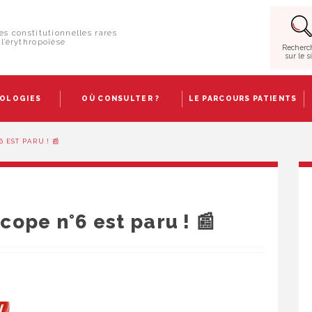
es constitutionnelles rares
l’érythropoïèse
Recherc
sur le s
HOLOGIES
OÙ CONSULTER ?
LE PARCOURS PATIENTS
 EST PARU ! 📰
ope n°6 est paru ! 📰