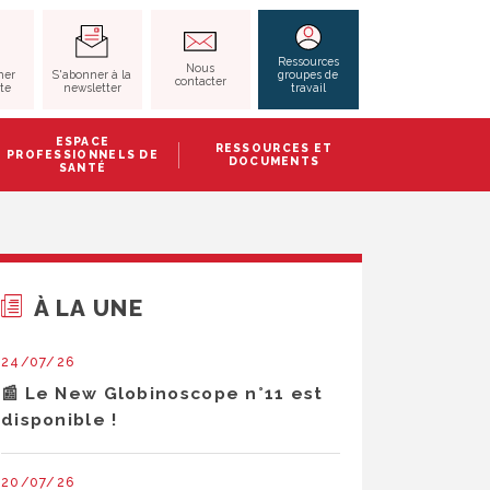
RECHERCHER
Ressources
Nous
S'abonner à la
her
groupes de
contacter
newsletter
ite
travail
ESPACE
RESSOURCES ET
PROFESSIONNELS DE
DOCUMENTS
SANTÉ
À LA UNE
24/07/26
📰 Le New Globinoscope n°11 est
disponible !
20/07/26