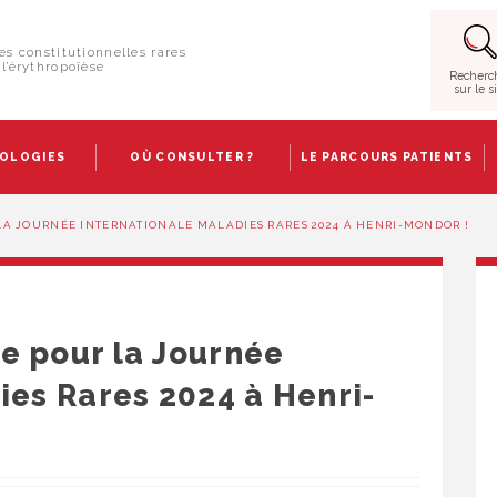
es constitutionnelles rares
l’érythropoïèse
Recherc
sur le s
HOLOGIES
OÙ CONSULTER ?
LE PARCOURS PATIENTS
 LA JOURNÉE INTERNATIONALE MALADIES RARES 2024 À HENRI-MONDOR !
e pour la Journée
ies Rares 2024 à Henri-