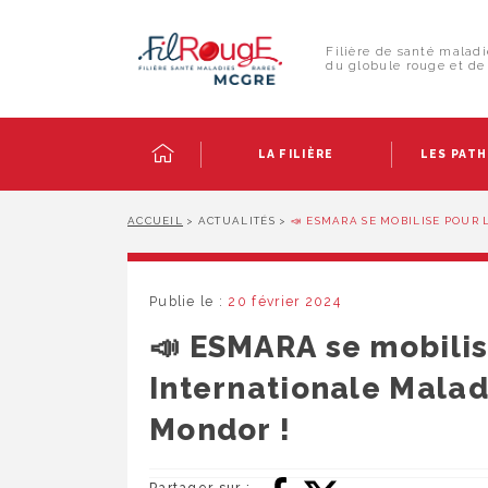
Skip
Panneau de gestion des cookies
to
Rechercher :
content
Filière de santé maladi
du globule rouge et de 
LA FILIÈRE
LES PAT
ACCUEIL
>
ACTUALITÉS
>
📣 ESMARA SE MOBILISE POUR
Publie le :
20 février 2024
📣 ESMARA se mobilis
Internationale Malad
Mondor !