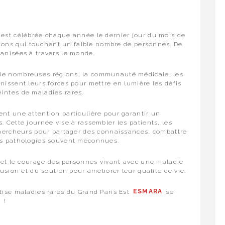
 est célébrée chaque année le dernier jour du mois de
ections qui touchent un faible nombre de personnes. De
ganisées à travers le monde.
 de nombreuses régions, la communauté médicale, les
nissent leurs forces pour mettre en lumière les défis
intes de maladies rares.
ent une attention particulière pour garantir un
. Cette journée vise à rassembler les patients, les
 chercheurs pour partager des connaissances, combattre
ces pathologies souvent méconnues.
e et le courage des personnes vivant avec une maladie
lusion et du soutien pour améliorer leur qualité de vie.
tise maladies rares du Grand Paris Est
ESMARA
se
r
!