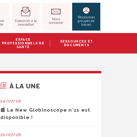
RECHERCHER
Ressources
Nous
S'abonner à la
her
groupes de
contacter
newsletter
ite
travail
ESPACE
RESSOURCES ET
PROFESSIONNELS DE
DOCUMENTS
SANTÉ
À LA UNE
24/07/26
📰 Le New Globinoscope n°11 est
disponible !
20/07/26