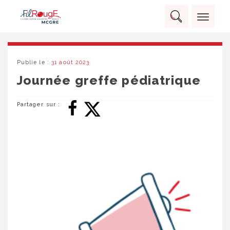
Skip
Panneau de gestion des cookies
to
Rechercher :
content
RECHERCHER
Publie le :
31 août 2023
Journée greffe pédiatrique
Partager sur :