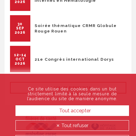
Internes en Hématologie
2026
30
Soirée thématique CRMR Globule
SEP
Rouge Rouen
2026
12-14
21e Congrès international Dorys
OCT
2026
TOUS LES ÉVÉNEMENTS
Ce site utilise des cookies dans un but
strictement limité à la seule mesure de
l’audience du site de manière anonyme.
Tout accepter
Tout refuser