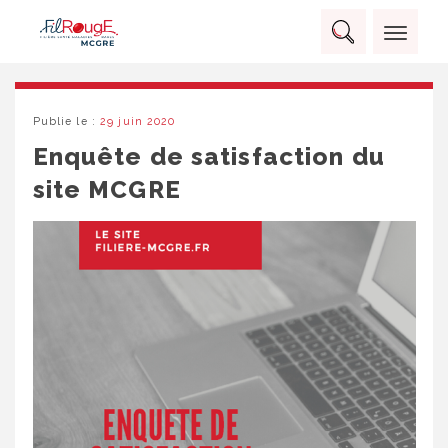
Skip
Panneau de gestion des cookies
to
Rechercher :
content
RECHERCHER
Publie le :
29 juin 2020
Enquête de satisfaction du
site MCGRE