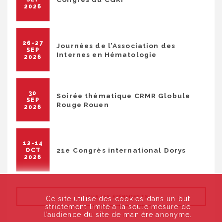
2026
26-27
Journées de l’Association des
SEP
Internes en Hématologie
2026
30
Soirée thématique CRMR Globule
SEP
Rouge Rouen
2026
12-14
21e Congrès international Dorys
OCT
2026
TOUS LES ÉVÉNEMENTS
Ce site utilise des cookies dans un but
strictement limité à la seule mesure de
l’audience du site de manière anonyme.