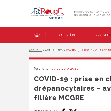
Skip
Panneau de gestion des cookies
to
Rechercher :
content
Filière de santé maladi
du globule rouge et de 
LA FILIÈRE
LES PAT
ACCUEIL
>
ACTUALITÉS
>
COVID-19 : PRISE EN CHARGE D
Publie le :
27 octobre 2020
COVID-19 : prise en 
drépanocytaires – av
filière MCGRE