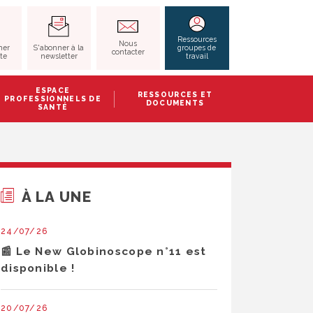
RECHERCHER
Ressources
Nous
S'abonner à la
her
groupes de
contacter
newsletter
ite
travail
ESPACE
RESSOURCES ET
PROFESSIONNELS DE
DOCUMENTS
SANTÉ
À LA UNE
24/07/26
📰 Le New Globinoscope n°11 est
disponible !
20/07/26