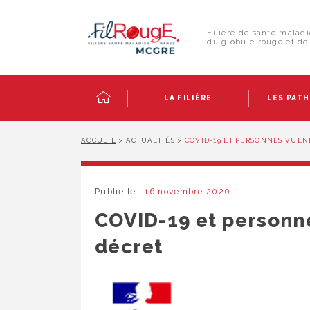
Skip
Panneau de gestion des cookies
to
Rechercher :
content
Filière de santé maladi
du globule rouge et de 
LA FILIÈRE
LES PAT
ACCUEIL
>
ACTUALITÉS
>
COVID-19 ET PERSONNES VULN
Publie le :
16 novembre 2020
COVID-19 et personn
décret