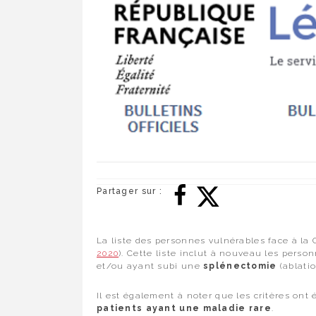
Partager sur :
La liste des personnes vulnérables face à la 
2020
). Cette liste inclut à nouveau les pers
et/ou ayant subi une
splénectomie
(ablatio
Il est également à noter que les critères ont 
patients ayant une maladie rare
.