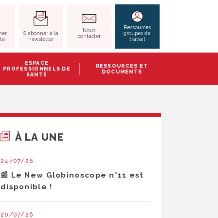
RECHERCHER
Ressources
Nous
S'abonner à la
her
groupes de
contacter
newsletter
ite
travail
ESPACE
RESSOURCES ET
PROFESSIONNELS DE
DOCUMENTS
SANTÉ
À LA UNE
24/07/26
📰 Le New Globinoscope n°11 est
disponible !
20/07/26