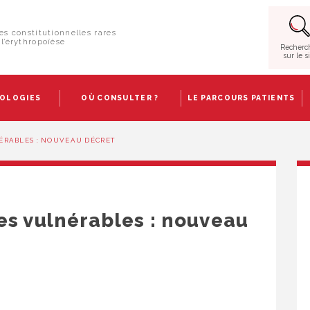
es constitutionnelles rares
l’érythropoïèse
Recherc
sur le s
HOLOGIES
OÙ CONSULTER ?
LE PARCOURS PATIENTS
ÉRABLES : NOUVEAU DÉCRET
es vulnérables : nouveau