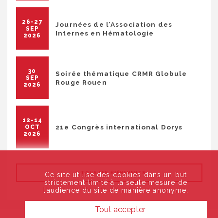
26-27
Journées de l’Association des
SEP
Internes en Hématologie
2026
30
Soirée thématique CRMR Globule
SEP
Rouge Rouen
2026
12-14
21e Congrès international Dorys
OCT
2026
TOUS LES ÉVÉNEMENTS
Ce site utilise des cookies dans un but
strictement limité à la seule mesure de
l’audience du site de manière anonyme.
Tout accepter