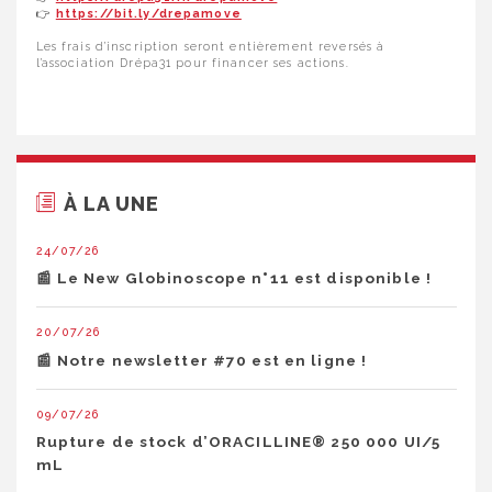
👉
https://bit.ly/drepamove
Les frais d’inscription seront entièrement reversés à
l’association Drépa31 pour financer ses actions.
À LA UNE
24/07/26
📰 Le New Globinoscope n°11 est disponible !
20/07/26
📰 Notre newsletter #70 est en ligne !
09/07/26
Rupture de stock d’ORACILLINE® 250 000 UI/5
mL