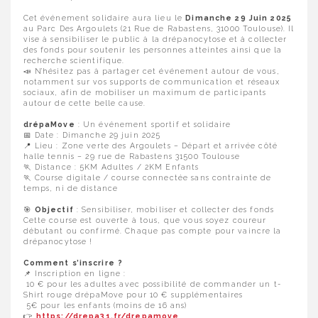
Cet événement solidaire aura lieu le
Dimanche 29 Juin 2025
au Parc Des Argoulets (21 Rue de Rabastens, 31000 Toulouse). Il
vise à sensibiliser le public à la drépanocytose et à collecter
des fonds pour soutenir les personnes atteintes ainsi que la
recherche scientifique.
📣 N’hésitez pas à partager cet événement autour de vous,
notamment sur vos supports de communication et réseaux
sociaux, afin de mobiliser un maximum de participants
autour de cette belle cause.
drépaMove
: Un événement sportif et solidaire
📅 Date : Dimanche 29 juin 2025
📍 Lieu : Zone verte des Argoulets – Départ et arrivée côté
halle tennis – 29 rue de Rabastens 31500 Toulouse
🏃 Distance : 5KM Adultes / 2KM Enfants
🏃 Course digitale / course connectée sans contrainte de
temps, ni de distance
🎯
Objectif
: Sensibiliser, mobiliser et collecter des fonds
Cette course est ouverte à tous, que vous soyez coureur
débutant ou confirmé. Chaque pas compte pour vaincre la
drépanocytose !
Comment s’inscrire ?
📌 Inscription en ligne :
10 € pour les adultes avec possibilité de commander un t-
Shirt rouge drépaMove pour 10 € supplémentaires
5€ pour les enfants (moins de 16 ans)
👉
https://drepa31.fr/drepamove