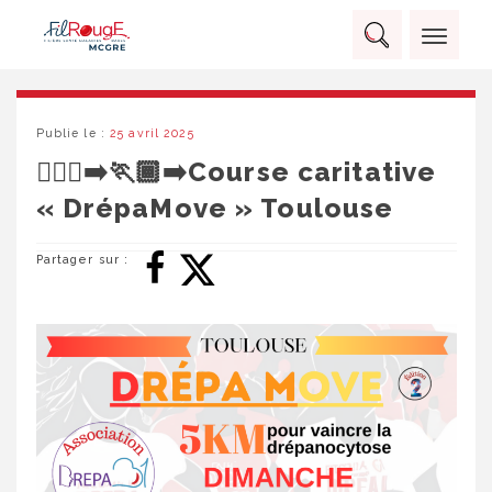
Skip
Panneau de gestion des cookies
to
Rechercher :
content
RECHERCHER
Publie le :
25 avril 2025
🏃🏼‍♀️‍➡️🏃🏾‍➡️Course caritative
« DrépaMove » Toulouse
Partager sur :