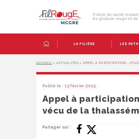
Skip
Panneau de gestion des cookies
to
Rechercher :
content
Filière de santé maladi
du globule rouge et de 
LA FILIÈRE
LES PAT
ACCUEIL
>
ACTUALITÉS
>
APPEL À PARTICIPATION – ETU
Publie le :
13 février 2025
Appel à participation
vécu de la thalassém
Partager sur :