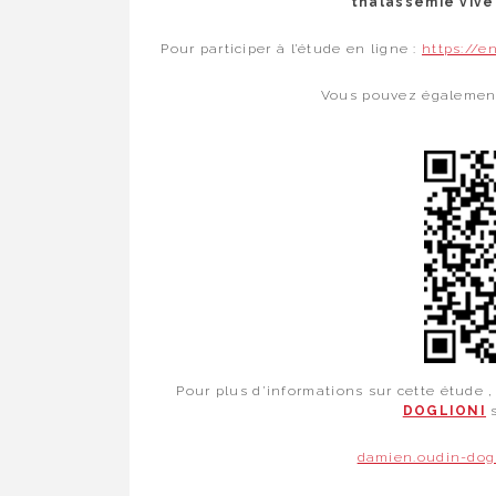
thalassémie vive
Pour participer à l’étude en ligne :
https://e
Vous pouvez également
Pour plus d’informations sur cette étude 
DOGLIONI
damien.oudin-dogl