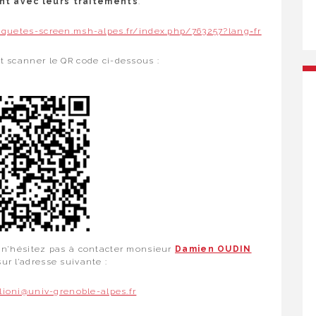
nt avec leurs traitements
.
nquetes-screen.msh-alpes.fr/index.php/763257?lang=fr
 scanner le QR code ci-dessous :
, n’hésitez pas à contacter monsieur
Damien OUDIN
sur l’adresse suivante :
ioni@univ-grenoble-alpes.fr