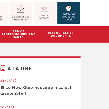
RECHERCHER
Ressources
Nous
S'abonner à la
her
groupes de
contacter
newsletter
ite
travail
ESPACE
RESSOURCES ET
PROFESSIONNELS DE
DOCUMENTS
SANTÉ
À LA UNE
24/07/26
📰 Le New Globinoscope n°11 est
disponible !
20/07/26