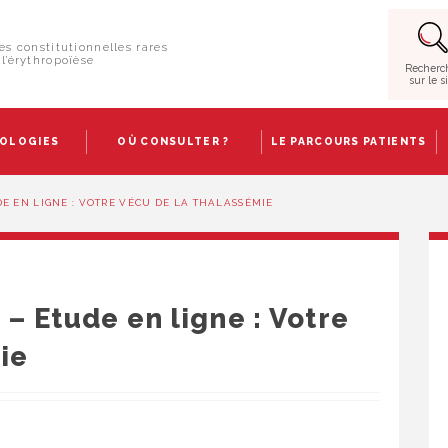
es constitutionnelles rares
l’érythropoïèse
Recherc
sur le s
HOLOGIES
OÙ CONSULTER ?
LE PARCOURS PATIENTS
DE EN LIGNE : VOTRE VÉCU DE LA THALASSÉMIE
 – Etude en ligne : Votre
ie