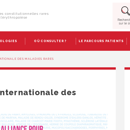
es constitutionnelles rares
l’érythropoïèse
Recherc
sur le s
HOLOGIES
OÙ CONSULTER ?
LE PARCOURS PATIENTS
NATIONALE DES MALADIES RARES
internationale des