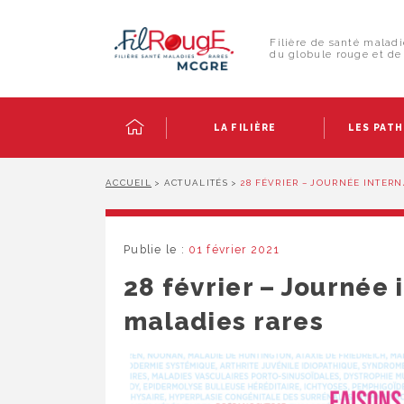
Skip
Panneau de gestion des cookies
to
Rechercher :
content
Filière de santé maladi
du globule rouge et de 
LA FILIÈRE
LES PAT
ACCUEIL
>
ACTUALITÉS
>
28 FÉVRIER – JOURNÉE INTER
Publie le :
01 février 2021
28 février – Journée 
maladies rares