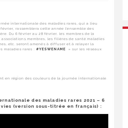
urnée internationale des maladies rares, qui a lieu
 février, rassemblera cette année l’ensemble des
e. Du 6 février au 28 février, les membres de la
s associations membres, les filières de santé maladies
res, etc. seront amenés à diffuser et à relayer la
s maladies rares :
#YESWENAME
» sur les réseaux
nt en région des couleurs de la journée internationale
ternationale des maladies rares 2021 – 6
 vies (version sous-titrée en français) :