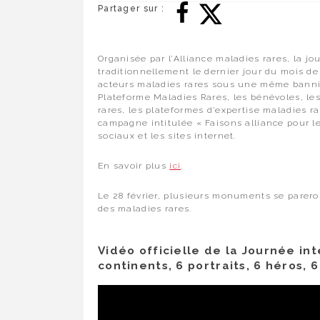
Partager sur :
Organisée par l’Alliance maladies rares, la jo
traditionnellement le dernier jour du mois de
acteurs maladies rares sous une même bannièr
Plateforme Maladies Rares, les bénévoles, le
rares, les plateformes d’expertise maladies ra
campagne intitulée « Faisons alliance pour le
sociaux et les sites internet.
En savoir plus
ici
.
Le 28 février, plusieurs monuments se parero
des maladies rares.
Vidéo officielle de la Journée in
continents, 6 portraits, 6 héros, 6