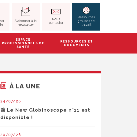
RECHERCHER
Ressources
Nous
S'abonner à la
her
groupes de
contacter
newsletter
ite
travail
ESPACE
RESSOURCES ET
PROFESSIONNELS DE
DOCUMENTS
SANTÉ
À LA UNE
24/07/26
📰 Le New Globinoscope n°11 est
disponible !
20/07/26