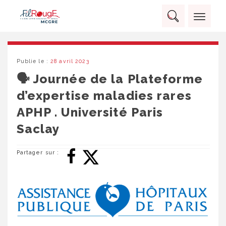
Skip
Panneau de gestion des cookies
to
Rechercher :
content
RECHERCHER
Publie le :
28 avril 2023
🗣️ Journée de la Plateforme
d’expertise maladies rares
APHP . Université Paris
Saclay
Partager sur :