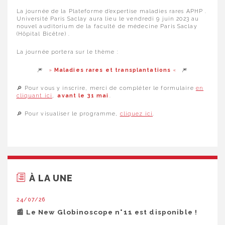
La journée de la Plateforme d’expertise maladies rares APHP .
Université Paris Saclay aura lieu le vendredi 9 juin 2023 au
nouvel auditorium de la faculté de médecine Paris Saclay
(Hôpital Bicêtre) .
La journée portera sur le thème :
🎆
»
Maladies rares et transplantations
«
🎆
🔎 Pour vous y inscrire, merci de compléter le formulaire
en
cliquant ici
,
avant le 31 mai
.
🔎 Pour visualiser le programme,
cliquez ici
.
À LA UNE
24/07/26
📰 Le New Globinoscope n°11 est disponible !