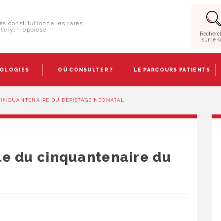
es constitutionnelles rares
l’érythropoïèse
Recherc
sur le s
HOLOGIES
OÙ CONSULTER ?
LE PARCOURS PATIENTS
 CINQUANTENAIRE DU DÉPISTAGE NÉONATAL
le du cinquantenaire du