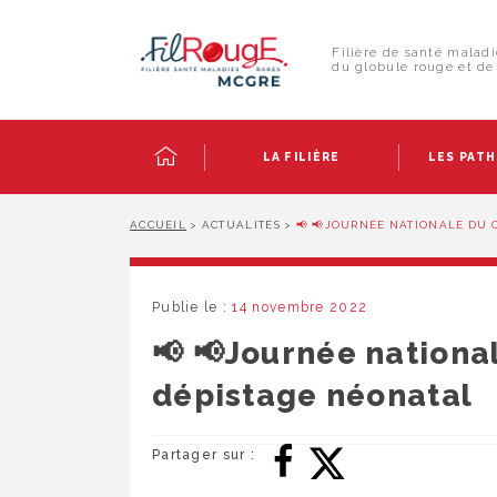
Skip
Panneau de gestion des cookies
to
Rechercher :
content
Filière de santé maladi
du globule rouge et de 
LA FILIÈRE
LES PAT
ACCUEIL
>
ACTUALITÉS
>
📢 📢JOURNÉE NATIONALE DU
Publie le :
14 novembre 2022
📢 📢Journée nationa
dépistage néonatal
Partager sur :