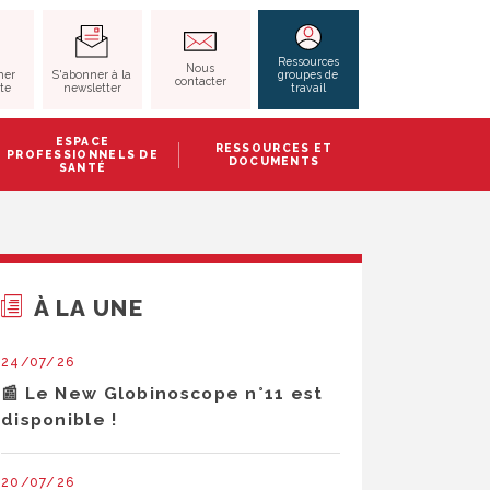
RECHERCHER
Ressources
Nous
S'abonner à la
her
groupes de
contacter
newsletter
ite
travail
ESPACE
RESSOURCES ET
PROFESSIONNELS DE
DOCUMENTS
SANTÉ
À LA UNE
24/07/26
📰 Le New Globinoscope n°11 est
disponible !
20/07/26