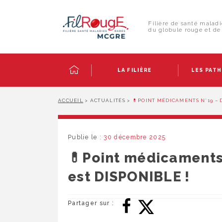
Skip
Panneau de gestion des cookies
to
Rechercher :
content
Filière de santé maladi
du globule rouge et de 
LA FILIÈRE
LES PAT
ACCUEIL
>
ACTUALITÉS
>
💊POINT MÉDICAMENTS N°19 – 
Publie le :
30 décembre 2025
💊Point médicaments
est DISPONIBLE !
Partager sur :