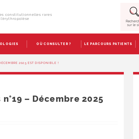
es constitutionnelles rares
l’érythropoïèse
Recherc
sur le s
HOLOGIES
OÙ CONSULTER ?
LE PARCOURS PATIENTS
DÉCEMBRE 2025 EST DISPONIBLE !
 n°19 – Décembre 2025