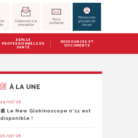
RECHERCHER
Ressources
Nous
S'abonner à la
her
groupes de
contacter
newsletter
ite
travail
ESPACE
RESSOURCES ET
PROFESSIONNELS DE
DOCUMENTS
SANTÉ
À LA UNE
24/07/26
📰 Le New Globinoscope n°11 est
disponible !
20/07/26