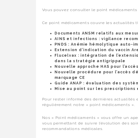
Vous pouvez consulter le point médicaments
Ce point médicaments couvre les actualités t
Documents ANSM relatifs aux mesur
AINS et infections : vigilance rec
PNDS : Anémie hémolytique auto-im
Extension d’indication du vaccin Ar
Flucelvax : intégration de l’extensi
dans la stratégie antigrippale
Nouvelle approche HAS pour l’accè
Nouvelle procédure pour l’accès dé
marquage CE
Guide ANAP : évaluation des systè
Mise au point sur les prescriptions
Pour rester informé des dernières actualités e
régulièrement notre « point médicaments ».
Nos « Point médicaments » vous offre un aper
vous permettant de suivre l’évolution des so
recommandations médicales.