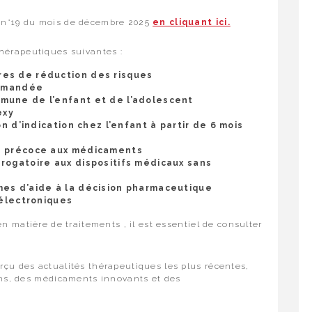
 n°19 du mois de décembre 2025
en cliquant ici.
hérapeutiques suivantes :
es de réduction des risques
ommandée
mune de l’enfant et de l’adolescent
exy
on d’indication chez l’enfant à partir de 6 mois
s précoce aux médicaments
rogatoire aux dispositifs médicaux sans
mes d’aide à la décision pharmaceutique
 électroniques
n matière de traitements , il est essentiel de consulter
çu des actualités thérapeutiques les plus récentes,
ins, des médicaments innovants et des