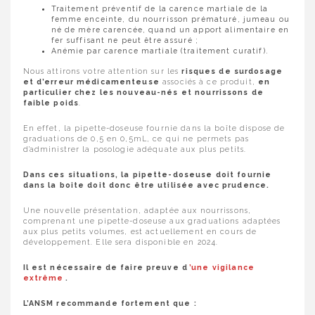
Traitement préventif de la carence martiale de la
femme enceinte, du nourrisson prématuré, jumeau ou
né de mère carencée, quand un apport alimentaire en
fer suffisant ne peut être assuré ;
Anémie par carence martiale (traitement curatif).
Nous attirons votre attention sur les
risques de surdosage
et d’erreur médicamenteuse
associés à ce produit,
en
particulier chez les nouveau-nés et nourrissons de
faible poids
.
En effet, la pipette-doseuse fournie dans la boîte dispose de
graduations de 0,5 en 0,5mL, ce qui ne permets pas
d’administrer la posologie adéquate aux plus petits.
Dans ces situations, la pipette-doseuse doit fournie
dans la boite doit donc être utilisée avec prudence.
Une nouvelle présentation, adaptée aux nourrissons,
comprenant une pipette-doseuse aux graduations adaptées
aux plus petits volumes, est actuellement en cours de
développement. Elle sera disponible en 2024.
Il est nécessaire de faire preuve d
’une vigilance
extrême
.
L’ANSM recommande fortement que :