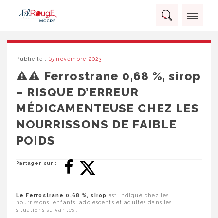
Skip
Panneau de gestion des cookies
to
Rechercher :
content
RECHERCHER
Publie le :
15 novembre 2023
⚠️⚠️ Ferrostrane 0,68 %, sirop
– RISQUE D’ERREUR
MÉDICAMENTEUSE CHEZ LES
NOURRISSONS DE FAIBLE
POIDS
Partager sur :
Le Ferrostrane 0,68 %, sirop
est indiqué chez les
nourrissons, enfants, adolescents et adultes dans les
situations suivantes :