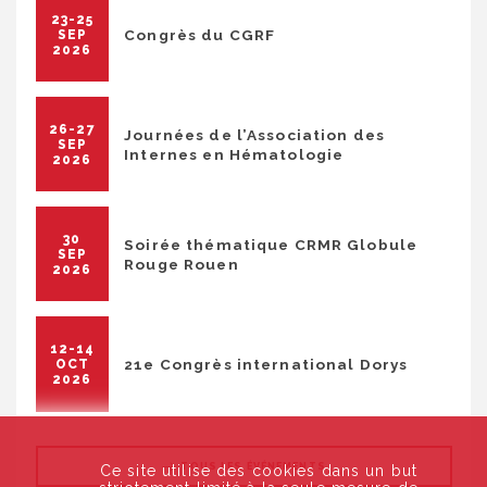
23-25
Congrès du CGRF
SEP
2026
26-27
Journées de l’Association des
SEP
Internes en Hématologie
2026
30
Soirée thématique CRMR Globule
SEP
Rouge Rouen
2026
12-14
21e Congrès international Dorys
OCT
2026
TOUS LES ÉVÉNEMENTS
Ce site utilise des cookies dans un but