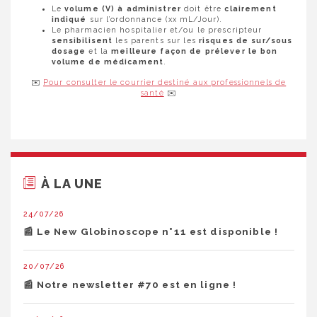
Le
volume (V) à administrer
doit être
clairement
indiqué
sur l’ordonnance (xx mL/Jour).
Le pharmacien hospitalier et/ou le prescripteur
sensibilisent
les parents sur les
risques de sur/sous
dosage
et la
meilleure façon de prélever le bon
volume de médicament
.
✉️
Pour consulter le courrier destiné aux professionnels de
santé
✉️
À LA UNE
24/07/26
📰 Le New Globinoscope n°11 est disponible !
20/07/26
📰 Notre newsletter #70 est en ligne !