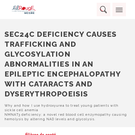
Skip
Panneau de gestion des cookies
to
Rechercher :
content
RECHERCHER
SEC24C DEFICIENCY CAUSES
TRAFFICKING AND
GLYCOSYLATION
ABNORMALITIES IN AN
EPILEPTIC ENCEPHALOPATHY
WITH CATARACTS AND
DYSERYTHROPOEISIS
NAVIGATION
Why and how I use hydroxyurea to treat young patients with
sickle cell anemia
DE
NMNAT3 deficiency: a novel red blood cell enzymopathy causing
L’ARTICLE
hemolysis by altering NAD levels and glycolysis.