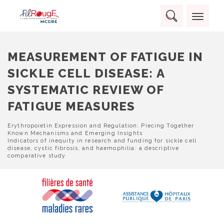
Skip
Panneau de gestion des cookies
to
Rechercher :
content
RECHERCHER
MEASUREMENT OF FATIGUE IN
SICKLE CELL DISEASE: A
SYSTEMATIC REVIEW OF
FATIGUE MEASURES
NAVIGATION
Erythropoietin Expression and Regulation: Piecing Together
Known Mechanisms and Emerging Insights
DE
Indicators of inequity in research and funding for sickle cell
L’ARTICLE
disease, cystic fibrosis, and haemophilia: a descriptive
comparative study