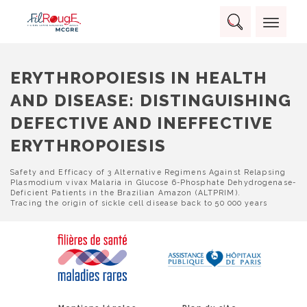
Skip
Panneau de gestion des cookies
to
Rechercher :
content
RECHERCHER
ERYTHROPOIESIS IN HEALTH
AND DISEASE: DISTINGUISHING
DEFECTIVE AND INEFFECTIVE
ERYTHROPOIESIS
NAVIGATION
Safety and Efficacy of 3 Alternative Regimens Against Relapsing
Plasmodium vivax Malaria in Glucose 6-Phosphate Dehydrogenase-
DE
Deficient Patients in the Brazilian Amazon (ALTPRIM).
L’ARTICLE
Tracing the origin of sickle cell disease back to 50 000 years