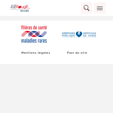
Skip
Panneau de gestion des cookies
to
Rechercher :
content
RECHERCHER
Mentions légales
Plan du site