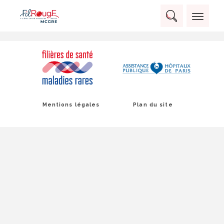
Skip
Panneau de gestion des cookies
to
Rechercher :
content
RECHERCHER
Mentions légales
Plan du site